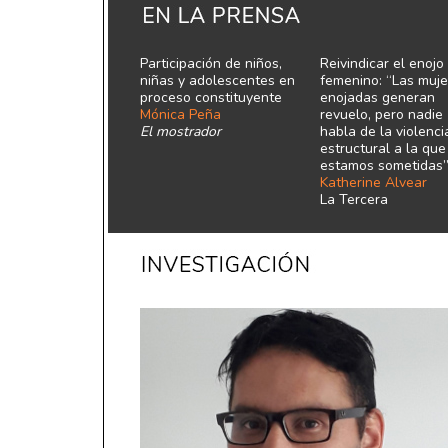
Participación de niños,
Reivindicar el enojo
niñas y adolescentes en
femenino: “Las muje
proceso constituyente
enojadas generan
Mónica Peña
revuelo, pero nadie
El mostrador
habla de la violenci
estructural a la que
estamos sometidas
Katherine Alvear
La Tercera