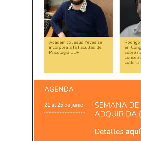
Académico Jesús Yeves se
Rodrigo
incorpora a la Facultad de
en Cong
Psicología UDP
sobre n
concept
cultura 
SEMANA DE 
21 al 25 de junio
ADQUIRIDA (
Detalles
aquí