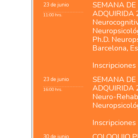
SEMANA DE 
23 de junio
ADQUIRIDA 2
11:00 hrs.
Neurocognitiv
Neuropsicológ
Ph.D. Neurops
Barcelona, E
Inscripciones
SEMANA DE 
23 de junio
ADQUIRIDA 20
16:00 hrs.
Neuro-Rehabil
Neuropsicoló
Inscripciones
COLOQUIO PEP
30 de junio