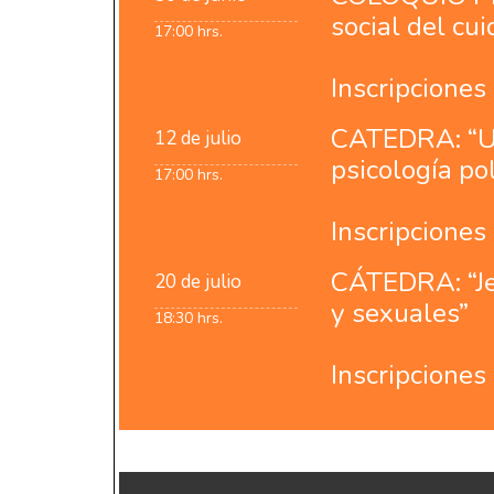
social del cui
17:00 hrs.
Inscripciones
CATEDRA:
“U
12 de julio
psicología pol
17:00 hrs.
Inscripciones
CÁTEDRA:
“J
20 de julio
y sexuales”
18:30 hrs.
Inscripciones